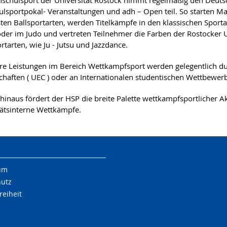
schulsport der Universität Rostock nimmt regelmäßig den Deuts
lsportpokal- Veranstaltungen und adh – Open teil. So starten Ma
ten Ballsportarten, werden Titelkämpfe in den klassischen Sportart
der im Judo und vertreten Teilnehmer die Farben der Rostocker U
rtarten, wie Ju - Jutsu und Jazzdance.
e Leistungen im Bereich Wettkampfsport werden gelegentlich du
chaften ( UEC ) oder an Internationalen studentischen Wettbewer
hinaus fördert der HSP die breite Palette wettkampfsportlicher Ak
tätsinterne Wettkämpfe.
um
hutz
reiheit