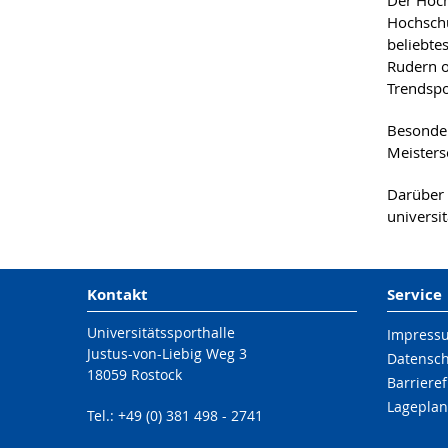
Der Hoch
Hochschu
beliebtes
Rudern o
Trendspo
Besonder
Meisters
Darüber 
universi
Kontakt
Service
Universitätssporthalle
Impress
Justus-von-Liebig Weg 3
Datensc
18059 Rostock
Barrieref
Lageplan
Tel.: +49 (0) 381 498 - 2741