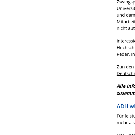
Zwangspa
Universit
und dami
Mitarbei
nicht au
Interess
Hochsch
Reder.
Im
Zun den 
Deutsch
Alle In
zusamme
ADH wi
Für leis
mehr als