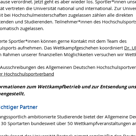
use verordnet. Jetzt geht es aber wieder los. Sportler*innen uns
ät vertreten die Universität national und international. Zur Univer
t bei Hochschulmeisterschaften zugelassen zählen alle direkten
tenden und Studierenden. Teilnehmer*innen des Hochschulsports
tomatisch zugelassen.
ierte Sportler*innen können gerne Kontakt mit dem Team des
ulsports aufnehmen. Das Wettkampfgeschehen koordiniert
Dr. Ul
 Rahmen unserer finanziellen Möglichkeiten versuchen wir Wett
Ausschreibungen des Allgemeinen Deutschen Hochschulsportverb
er Hochschulsportverband
formationen zum Wettkampfbetrieb und zur Entsendung uns
ngestellt.
chtiger Partner
tungssportlich ambitionierte Studierende bietet der Allgemeine D
 30 Sportarten bundesweit über 50 Wettkampfveranstaltungen a