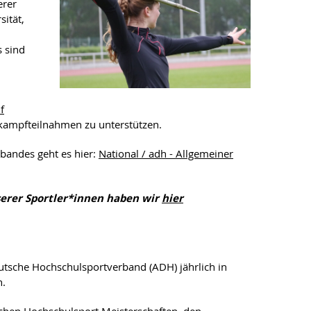
erer
sität,
 sind
f
kampfteilnahmen zu unterstützen.
andes geht es hier:
National / adh - Allgemeiner
erer Sportler*innen haben wir
hier
eutsche Hochschulsportverband (ADH) jährlich in
n.