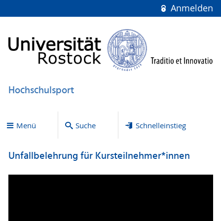
Anmelden
Hochschulsport
Menü
Suche
Schnelleinstieg
Unfallbelehrung für Kursteilnehmer*innen