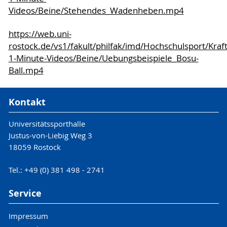
Videos/Beine/Stehendes_Wadenheben.mp4
https://web.uni-
rostock.de/vs1/fakult/philfak/imd/Hochschulsport/Kraf
1-Minute-Videos/Beine/Uebungsbeispiele_Bosu-
Ball.mp4
Kontakt
Universitätssporthalle
Justus-von-Liebig Weg 3
18059 Rostock
Tel.: +49 (0) 381 498 - 2741
Service
Impressum