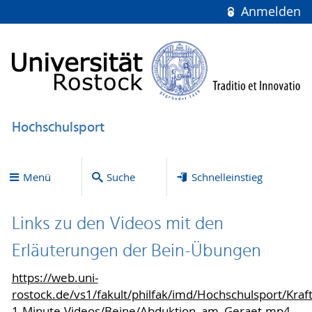
Anmelden
Hochschulsport
Menü
Suche
Schnelleinstieg
Links zu den Videos mit den
Erläuterungen der Bein-Übungen
https://web.uni-
rostock.de/vs1/fakult/philfak/imd/Hochschulsport/Kraf
1-Minute-Videos/Beine/Abduktion_am_Geraet.mp4