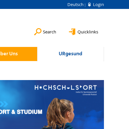
Deutsch
Login
Search
Quicklinks
ber Uns
URgesund