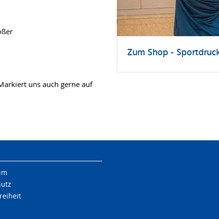
ößer
Zum Shop - Sportdru
Markiert uns auch gerne auf
um
hutz
reiheit