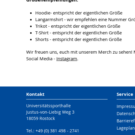
Hoodie- entspricht der eigentlichen Größe
Langarmshirt - wir empfehlen eine Nummer Gr
Trikot - entspricht der eigentlichen Größe
T-Shirt - entspricht der eigentlichen Größe
Shorts - entspricht der eigentlichen Größe
Wir freuen uns, euch mit unserem Merch zu sehen! 
Social Media -
Instagram
.
Kontakt
Service
Universitätssporthalle
Impress
Justus-von-Liebig Weg 3
Datensc
18059 Rostock
Barrieref
Lageplan
Tel.: +49 (0) 381 498 - 2741