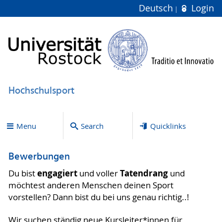
Deutsch
Login
Hochschulsport
Menu
Search
Quicklinks
Bewerbungen
engagiert
Tatendrang
Du bist
und voller
und
möchtest anderen Menschen deinen Sport
vorstellen? Dann bist du bei uns genau richtig..!
Wir suchen ständig neue Kursleiter*innen für