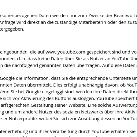
personenbezogenen Daten werden nur zum Zwecke der Beantwortun
nfrage wird direkt an die zuständige Mitarbeiterin oder den zust
itergegeben.
 eingebunden, die auf
www.youtube.com
gespeichert sind und von
unden, d. h. dass keine Daten über Sie als Nutzer an YouTube üb
den die nachfolgend genannten Daten übertragen. Auf diese Daten
/Google die Information, dass Sie die entsprechende Unterseite
nten Daten übermittelt. Dies erfolgt unabhängig davon, ob YouTub
 Wenn Sie bei Google eingeloggt sind, werden Ihre Daten direkt 
 sich vor Aktivierung des Buttons ausloggen. YouTube speichert I
sgerechten Gestaltung seiner Website. Eine solche Auswertung er
g und um andere Nutzer des sozialen Netzwerks über Ihre Aktivit
ieser Nutzerprofile, wobei Sie sich zur Ausübung dessen an YouTu
enerhebung und ihrer Verarbeitung durch YouTube erhalten Sie i