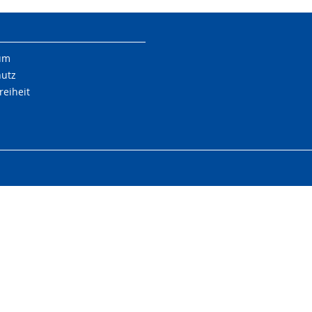
um
hutz
reiheit