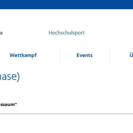
Hochschulsport
Wettkampf
Events
Ü
hase)
dessaum”