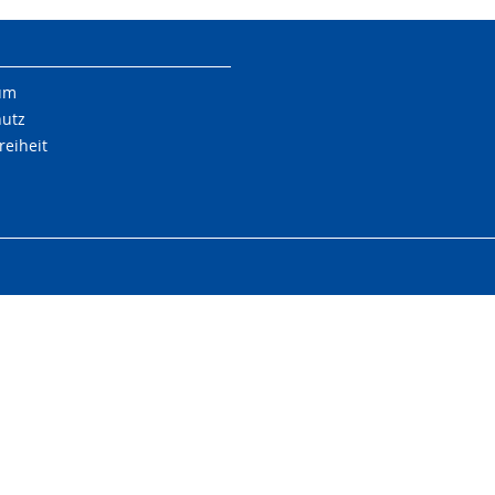
um
hutz
reiheit