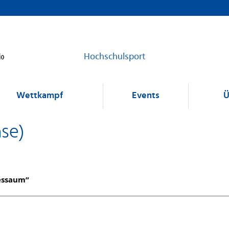
Hochschulsport
Wettkampf
Events
Ü
ase)
dessaum”